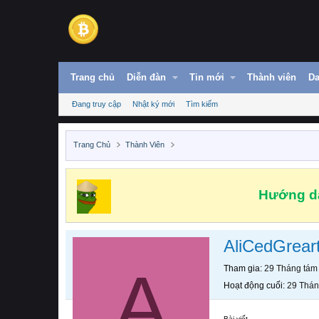
Trang chủ
Diễn đàn
Tin mới
Thành viên
Da
Đang truy cập
Nhật ký mới
Tìm kiếm
Trang Chủ
Thành Viên
Hướng dẫ
AliCedGrear
A
Tham gia
29 Tháng tám
Hoạt động cuối
29 Thán
Bài viết