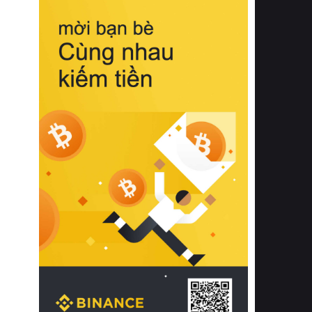
biệt từ bề mặt vải mềm mịn, khả năng
thoáng khí tuyệt vời cho đến độ đàn
hồi chuẩn xác của phần đệm nâng đỡ
cột sống.
Bên cạnh đó, việc lựa chọn các dòng
sản phẩm đạt chuẩn chất lượng quốc
tế còn giúp ngăn ngừa tình trạng kích
ứng da, hạn chế sự phát triển của vi
khuẩn và nấm mốc trong điều kiện
thời tiết nóng ẩm. Bạn có thể tìm hiểu
thêm các nghiên cứu khoa học về tác
động của giấc ngủ và môi trường
phòng ngủ đối với sức khỏe con
người tại Sleep Foundation (External
Link) để có cái nhìn toàn diện hơn.
2. Các tiêu chí vàng khi lựa chọn
chăn ga gối đệm cao cấp cho phòng
ngủ
Để sở hữu một bộ chăn ga gối đệm
cao cấp hoàn hảo cả về thẩm mỹ lẫn
công năng, người tiêu dùng cần cân
nhắc kỹ lưỡng các tiêu chí quan trọng