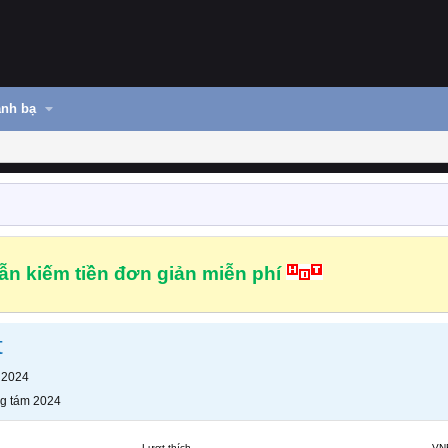
nh bạ
n kiếm tiền đơn giản miễn phí
t
 2024
g tám 2024
Lượt thích
VN