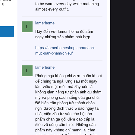
to be worn every day while matching
0
almost every outfit.
lamerhome
L
Hãy đến với lamer Home để sắm
ngay những sản phẩm phù hợp
https://lamerhomeshop.com/danh-
muc-san-pham/chieu/
lamerhome
L
Phòng ngủ không chỉ đơn thuần là nơi
để chúng ta ngả lưng sau một ngày
làm việc mệt mỏi, mà đây còn là
không gian riêng tư phản ánh gu thẩm
mỹ và phong cách sống của gia chủ.
Để biến căn phòng trở thành chốn
nghỉ dưỡng đích thực 5 sao ngay tại
nhà, việc đầu tư vào các bộ sản
phẩm chăn ga gối đệm cao cấp là
điều vô cùng cần thiết. Những sản
phẩm này không chỉ mang lại cảm