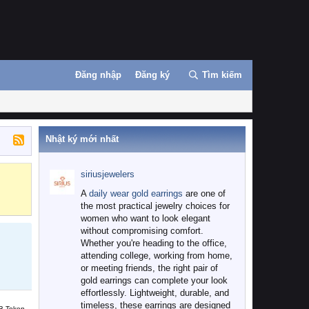
Đăng nhập
Đăng ký
Tìm kiếm
Nhật ký mới nhất
siriusjewelers
Binance
MEXC
A
daily wear gold earrings
are one of
the most practical jewelry choices for
women who want to look elegant
without compromising comfort.
Whether you're heading to the office,
attending college, working from home,
or meeting friends, the right pair of
gold earrings can complete your look
effortlessly. Lightweight, durable, and
timeless, these earrings are designed
B Token