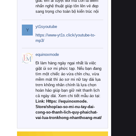
giác êm ái tuyệt đối mà còn là điểm
nhấn nghệ thuật giúp tôn lên vẻ đẹp
sang trọng cho toàn bộ kiến trúc nội
thất.
yt1syoutube
Tuy nhiên, giữa thị trường đa dạng
Y
với vô vàn thương hiệu và mẫu mã
https://www-yt1s.click/youtube-to-
như hiện nay, làm thế nào để chọn
mp3/
được những bộ chăn ga gối đệm cao
cấp thực sự chất lượng, phù hợp với
equinoxmode
khí hậu và nhu cầu sử dụng của gia
đình? Hãy cùng chúng tôi đi tìm lời
Đi làm hàng ngày ngại nhất là việc
giải đáp chi tiết qua bài viết dưới đây.
giặt ủi sơ mi phức tạp. Nếu bạn đang
tìm một chiếc áo vừa chỉn chu, vừa
1. Tại sao các gia đình hiện đại lại ưa
mềm mát thì áo sơ mi nữ tay dài lụa
chuộng chăn ga gối đệm cao cấp?
trơn không nhăn chính là lựa chọn
hoàn hảo giúp bạn giữ nét thanh lịch
Khác với các dòng sản phẩm thông
cả ngày dài. Xem chi tiết mẫu áo tại:
thường, những bộ chăn ga gối đệm
Link: Https: //equinoxmode.
cao cấp trải qua quy trình sản xuất
Store/shop/ao-so-mi-nu-tay-dai-
nghiêm ngặt từ khâu chọn lọc nguyên
cong-so-thanh-lich-quy-phaichat-
liệu tự nhiên đến công nghệ dệt
vai-lua-tronkhong-nhanthoang-mat/
nhuộm hiện đại không chứa hóa chất
độc hại. Khi sử dụng dòng sản phẩm
này, bạn sẽ cảm nhận rõ rệt sự khác