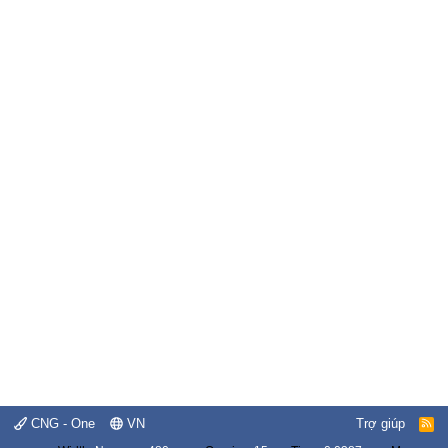
CNG - One
VN
Trợ giúp
R
S