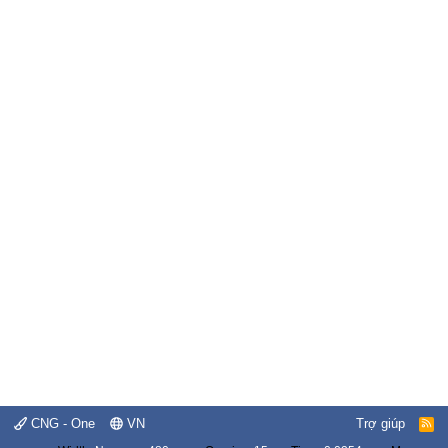
CNG - One
VN
Trợ giúp
R
S