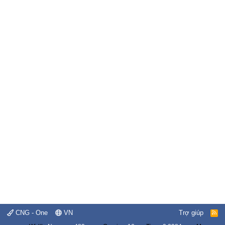
CNG - One
VN
Trợ giúp
R
S