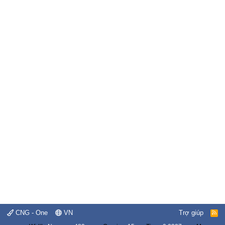
CNG - One
VN
Trợ giúp
R
S