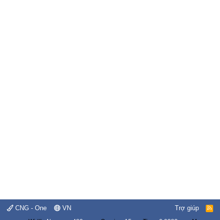
CNG - One
VN
Trợ giúp
R
S