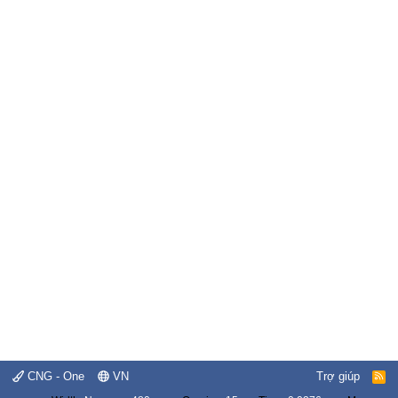
CNG - One
VN
Trợ giúp
R
S