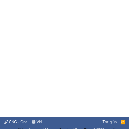
CNG - One
VN
Trợ giúp
R
S