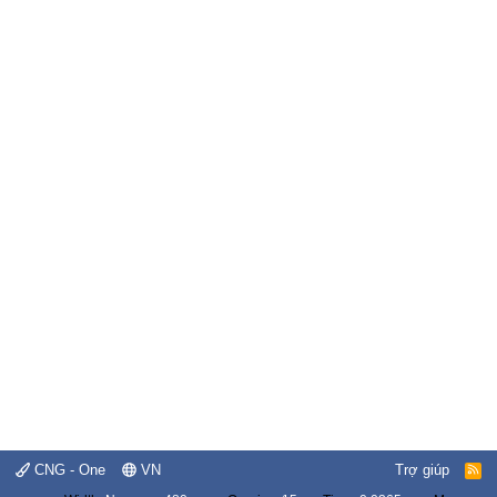
CNG - One
VN
Trợ giúp
R
S