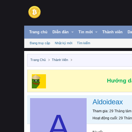
Trang chủ
Diễn đàn
Tin mới
Thành viên
Da
Đang truy cập
Nhật ký mới
Tìm kiếm
Trang Chủ
Thành Viên
Hướng dẫ
Aldoideax
A
Tham gia
29 Tháng tám
Hoạt động cuối
29 Thán
Bài viết