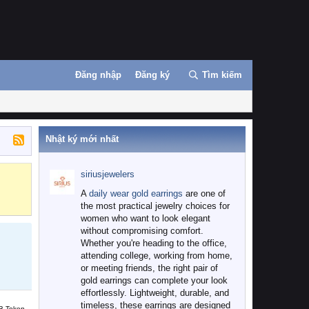
Đăng nhập
Đăng ký
Tìm kiếm
Nhật ký mới nhất
siriusjewelers
Binance
MEXC
A
daily wear gold earrings
are one of
the most practical jewelry choices for
women who want to look elegant
without compromising comfort.
Whether you're heading to the office,
attending college, working from home,
or meeting friends, the right pair of
gold earrings can complete your look
effortlessly. Lightweight, durable, and
timeless, these earrings are designed
B Token