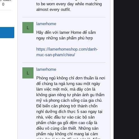
to be worn every day while matching
0
almost every outfit.
lamerhome
L
Hãy đến với lamer Home để sắm
ngay những sản phẩm phù hợp
https://lamerhomeshop.com/danh-
muc-san-pham/chieu/
lamerhome
L
Phòng ngủ không chỉ đơn thuần là nơi
để chúng ta ngả lưng sau một ngày
làm việc mệt mỏi, mà đây còn là
không gian riêng tư phản ánh gu thẩm
mỹ và phong cách sống của gia chủ.
Để biến căn phòng trở thành chốn
nghỉ dưỡng đích thực 5 sao ngay tại
nhà, việc đầu tư vào các bộ sản
phẩm chăn ga gối đệm cao cấp là
điều vô cùng cần thiết. Những sản
phẩm này không chỉ mang lại cảm