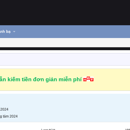
nh bạ
n kiếm tiền đơn giản miễn phí
 2024
g tám 2024
Lượt thích
VN