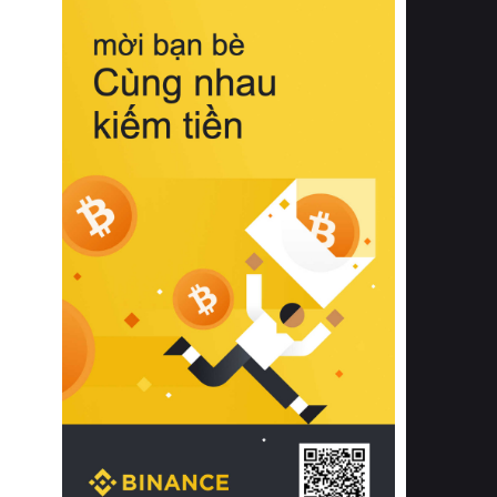
biệt từ bề mặt vải mềm mịn, khả năng
thoáng khí tuyệt vời cho đến độ đàn
hồi chuẩn xác của phần đệm nâng đỡ
cột sống.
Bên cạnh đó, việc lựa chọn các dòng
sản phẩm đạt chuẩn chất lượng quốc
tế còn giúp ngăn ngừa tình trạng kích
ứng da, hạn chế sự phát triển của vi
khuẩn và nấm mốc trong điều kiện
thời tiết nóng ẩm. Bạn có thể tìm hiểu
thêm các nghiên cứu khoa học về tác
động của giấc ngủ và môi trường
phòng ngủ đối với sức khỏe con
người tại Sleep Foundation (External
Link) để có cái nhìn toàn diện hơn.
2. Các tiêu chí vàng khi lựa chọn
chăn ga gối đệm cao cấp cho phòng
ngủ
Để sở hữu một bộ chăn ga gối đệm
cao cấp hoàn hảo cả về thẩm mỹ lẫn
công năng, người tiêu dùng cần cân
nhắc kỹ lưỡng các tiêu chí quan trọng