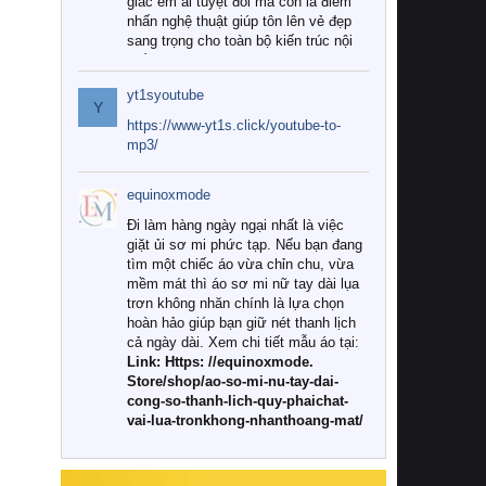
giác êm ái tuyệt đối mà còn là điểm
nhấn nghệ thuật giúp tôn lên vẻ đẹp
sang trọng cho toàn bộ kiến trúc nội
thất.
yt1syoutube
Tuy nhiên, giữa thị trường đa dạng
Y
với vô vàn thương hiệu và mẫu mã
https://www-yt1s.click/youtube-to-
như hiện nay, làm thế nào để chọn
mp3/
được những bộ chăn ga gối đệm cao
cấp thực sự chất lượng, phù hợp với
equinoxmode
khí hậu và nhu cầu sử dụng của gia
đình? Hãy cùng chúng tôi đi tìm lời
Đi làm hàng ngày ngại nhất là việc
giải đáp chi tiết qua bài viết dưới đây.
giặt ủi sơ mi phức tạp. Nếu bạn đang
tìm một chiếc áo vừa chỉn chu, vừa
1. Tại sao các gia đình hiện đại lại ưa
mềm mát thì áo sơ mi nữ tay dài lụa
chuộng chăn ga gối đệm cao cấp?
trơn không nhăn chính là lựa chọn
hoàn hảo giúp bạn giữ nét thanh lịch
Khác với các dòng sản phẩm thông
cả ngày dài. Xem chi tiết mẫu áo tại:
thường, những bộ chăn ga gối đệm
Link: Https: //equinoxmode.
cao cấp trải qua quy trình sản xuất
Store/shop/ao-so-mi-nu-tay-dai-
nghiêm ngặt từ khâu chọn lọc nguyên
cong-so-thanh-lich-quy-phaichat-
liệu tự nhiên đến công nghệ dệt
vai-lua-tronkhong-nhanthoang-mat/
nhuộm hiện đại không chứa hóa chất
độc hại. Khi sử dụng dòng sản phẩm
này, bạn sẽ cảm nhận rõ rệt sự khác