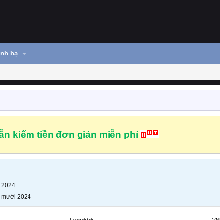
nh bạ
n kiếm tiền đơn giản miễn phí
 2024
 mười 2024
Lượt thích
VN