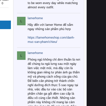
to be worn every day while matching
0
almost every outfit.
lamerhome
L
Hãy đến với lamer Home để sắm
ngay những sản phẩm phù hợp
https://lamerhomeshop.com/danh-
muc-san-pham/chieu/
lamerhome
L
Phòng ngủ không chỉ đơn thuần là nơi
để chúng ta ngả lưng sau một ngày
làm việc mệt mỏi, mà đây còn là
không gian riêng tư phản ánh gu thẩm
mỹ và phong cách sống của gia chủ.
Để biến căn phòng trở thành chốn
nghỉ dưỡng đích thực 5 sao ngay tại
nhà, việc đầu tư vào các bộ sản
phẩm chăn ga gối đệm cao cấp là
điều vô cùng cần thiết. Những sản
phẩm này không chỉ mang lại cảm