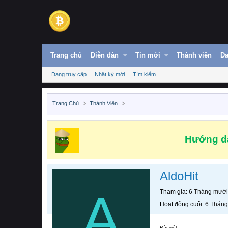
Trang chủ
Diễn đàn
Tin mới
Thành viên
Da
Đang truy cập
Nhật ký mới
Tìm kiếm
Trang Chủ
Thành Viên
Hướng dẫ
AldoHit
A
Tham gia
6 Tháng mười
Hoạt động cuối
6 Tháng
Bài viết