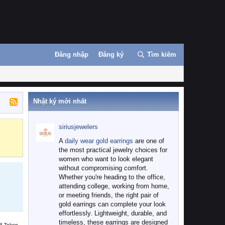
Đăng nhập
Đăng ký
Tìm kiếm
Nhật ký mới nhất
siriusjewelers
Binance
MEXC
A
daily wear gold earrings
are one of
the most practical jewelry choices for
women who want to look elegant
without compromising comfort.
Whether you're heading to the office,
attending college, working from home,
or meeting friends, the right pair of
gold earrings can complete your look
effortlessly. Lightweight, durable, and
timeless, these earrings are designed
B Token