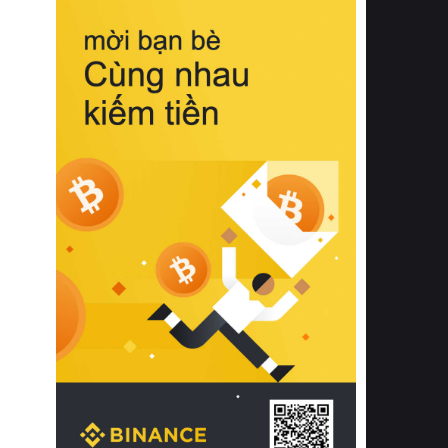
biệt từ bề mặt vải mềm mịn, khả năng
thoáng khí tuyệt vời cho đến độ đàn
hồi chuẩn xác của phần đệm nâng đỡ
cột sống.
Bên cạnh đó, việc lựa chọn các dòng
sản phẩm đạt chuẩn chất lượng quốc
tế còn giúp ngăn ngừa tình trạng kích
ứng da, hạn chế sự phát triển của vi
khuẩn và nấm mốc trong điều kiện
thời tiết nóng ẩm. Bạn có thể tìm hiểu
thêm các nghiên cứu khoa học về tác
động của giấc ngủ và môi trường
phòng ngủ đối với sức khỏe con
người tại Sleep Foundation (External
Link) để có cái nhìn toàn diện hơn.
2. Các tiêu chí vàng khi lựa chọn
chăn ga gối đệm cao cấp cho phòng
ngủ
Để sở hữu một bộ chăn ga gối đệm
cao cấp hoàn hảo cả về thẩm mỹ lẫn
công năng, người tiêu dùng cần cân
nhắc kỹ lưỡng các tiêu chí quan trọng