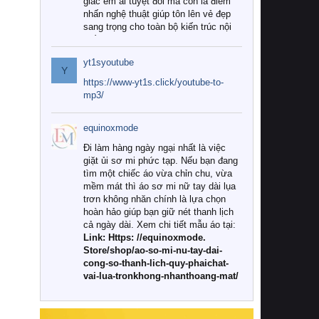
giác êm ái tuyệt đối mà còn là điểm
nhấn nghệ thuật giúp tôn lên vẻ đẹp
sang trọng cho toàn bộ kiến trúc nội
thất.
yt1syoutube
Tuy nhiên, giữa thị trường đa dạng
Y
với vô vàn thương hiệu và mẫu mã
https://www-yt1s.click/youtube-to-
như hiện nay, làm thế nào để chọn
mp3/
được những bộ chăn ga gối đệm cao
cấp thực sự chất lượng, phù hợp với
equinoxmode
khí hậu và nhu cầu sử dụng của gia
đình? Hãy cùng chúng tôi đi tìm lời
Đi làm hàng ngày ngại nhất là việc
giải đáp chi tiết qua bài viết dưới đây.
giặt ủi sơ mi phức tạp. Nếu bạn đang
tìm một chiếc áo vừa chỉn chu, vừa
1. Tại sao các gia đình hiện đại lại ưa
mềm mát thì áo sơ mi nữ tay dài lụa
chuộng chăn ga gối đệm cao cấp?
trơn không nhăn chính là lựa chọn
hoàn hảo giúp bạn giữ nét thanh lịch
Khác với các dòng sản phẩm thông
cả ngày dài. Xem chi tiết mẫu áo tại:
thường, những bộ chăn ga gối đệm
Link: Https: //equinoxmode.
cao cấp trải qua quy trình sản xuất
Store/shop/ao-so-mi-nu-tay-dai-
nghiêm ngặt từ khâu chọn lọc nguyên
cong-so-thanh-lich-quy-phaichat-
liệu tự nhiên đến công nghệ dệt
vai-lua-tronkhong-nhanthoang-mat/
nhuộm hiện đại không chứa hóa chất
độc hại. Khi sử dụng dòng sản phẩm
này, bạn sẽ cảm nhận rõ rệt sự khác