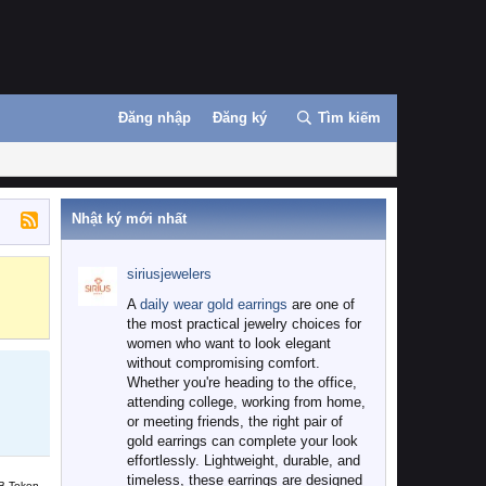
Đăng nhập
Đăng ký
Tìm kiếm
Nhật ký mới nhất
siriusjewelers
Binance
MEXC
A
daily wear gold earrings
are one of
the most practical jewelry choices for
women who want to look elegant
without compromising comfort.
Whether you're heading to the office,
attending college, working from home,
or meeting friends, the right pair of
gold earrings can complete your look
effortlessly. Lightweight, durable, and
timeless, these earrings are designed
B Token