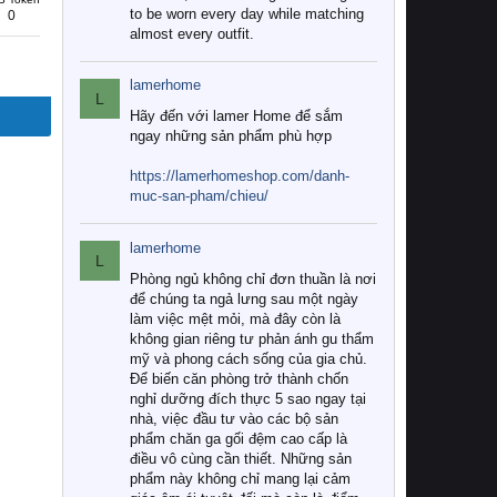
to be worn every day while matching
0
almost every outfit.
lamerhome
L
Hãy đến với lamer Home để sắm
ngay những sản phẩm phù hợp
https://lamerhomeshop.com/danh-
muc-san-pham/chieu/
lamerhome
L
Phòng ngủ không chỉ đơn thuần là nơi
để chúng ta ngả lưng sau một ngày
làm việc mệt mỏi, mà đây còn là
không gian riêng tư phản ánh gu thẩm
mỹ và phong cách sống của gia chủ.
Để biến căn phòng trở thành chốn
nghỉ dưỡng đích thực 5 sao ngay tại
nhà, việc đầu tư vào các bộ sản
phẩm chăn ga gối đệm cao cấp là
điều vô cùng cần thiết. Những sản
phẩm này không chỉ mang lại cảm