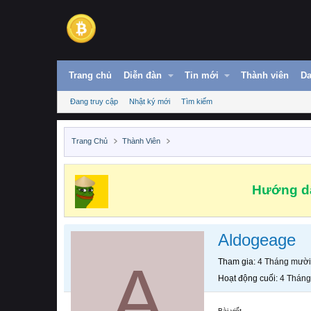
Trang chủ
Diễn đàn
Tin mới
Thành viên
Da
Đang truy cập
Nhật ký mới
Tìm kiếm
Trang Chủ
Thành Viên
Hướng dẫ
Aldogeage
A
Tham gia
4 Tháng mười
Hoạt động cuối
4 Tháng
Bài viết