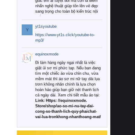
giác êm ái tuyệt đối mà còn là điểm
nhấn nghệ thuật giúp tôn lên vẻ đẹp
sang trọng cho toàn bộ kiến trúc nội
thất.
yt1syoutube
Tuy nhiên, giữa thị trường đa dạng
Y
với vô vàn thương hiệu và mẫu mã
https://www-yt1s.click/youtube-to-
như hiện nay, làm thế nào để chọn
mp3/
được những bộ chăn ga gối đệm cao
cấp thực sự chất lượng, phù hợp với
equinoxmode
khí hậu và nhu cầu sử dụng của gia
đình? Hãy cùng chúng tôi đi tìm lời
Đi làm hàng ngày ngại nhất là việc
giải đáp chi tiết qua bài viết dưới đây.
giặt ủi sơ mi phức tạp. Nếu bạn đang
tìm một chiếc áo vừa chỉn chu, vừa
1. Tại sao các gia đình hiện đại lại ưa
mềm mát thì áo sơ mi nữ tay dài lụa
chuộng chăn ga gối đệm cao cấp?
trơn không nhăn chính là lựa chọn
hoàn hảo giúp bạn giữ nét thanh lịch
Khác với các dòng sản phẩm thông
cả ngày dài. Xem chi tiết mẫu áo tại:
thường, những bộ chăn ga gối đệm
Link: Https: //equinoxmode.
cao cấp trải qua quy trình sản xuất
Store/shop/ao-so-mi-nu-tay-dai-
nghiêm ngặt từ khâu chọn lọc nguyên
cong-so-thanh-lich-quy-phaichat-
liệu tự nhiên đến công nghệ dệt
vai-lua-tronkhong-nhanthoang-mat/
nhuộm hiện đại không chứa hóa chất
độc hại. Khi sử dụng dòng sản phẩm
này, bạn sẽ cảm nhận rõ rệt sự khác