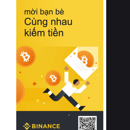
biệt từ bề mặt vải mềm mịn, khả năng
thoáng khí tuyệt vời cho đến độ đàn
hồi chuẩn xác của phần đệm nâng đỡ
cột sống.
Bên cạnh đó, việc lựa chọn các dòng
sản phẩm đạt chuẩn chất lượng quốc
tế còn giúp ngăn ngừa tình trạng kích
ứng da, hạn chế sự phát triển của vi
khuẩn và nấm mốc trong điều kiện
thời tiết nóng ẩm. Bạn có thể tìm hiểu
thêm các nghiên cứu khoa học về tác
động của giấc ngủ và môi trường
phòng ngủ đối với sức khỏe con
người tại Sleep Foundation (External
Link) để có cái nhìn toàn diện hơn.
2. Các tiêu chí vàng khi lựa chọn
chăn ga gối đệm cao cấp cho phòng
ngủ
Để sở hữu một bộ chăn ga gối đệm
cao cấp hoàn hảo cả về thẩm mỹ lẫn
công năng, người tiêu dùng cần cân
nhắc kỹ lưỡng các tiêu chí quan trọng