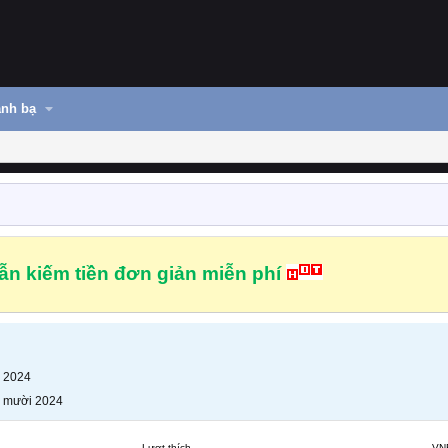
nh bạ
n kiếm tiền đơn giản miễn phí
 2024
 mười 2024
Lượt thích
VN