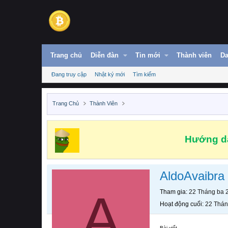
Trang chủ
Diễn đàn
Tin mới
Thành viên
Da
Đang truy cập
Nhật ký mới
Tìm kiếm
Trang Chủ
Thành Viên
Hướng dẫ
AldoAvaibra
A
Tham gia
22 Tháng ba 
Hoạt động cuối
22 Thán
Bài viết