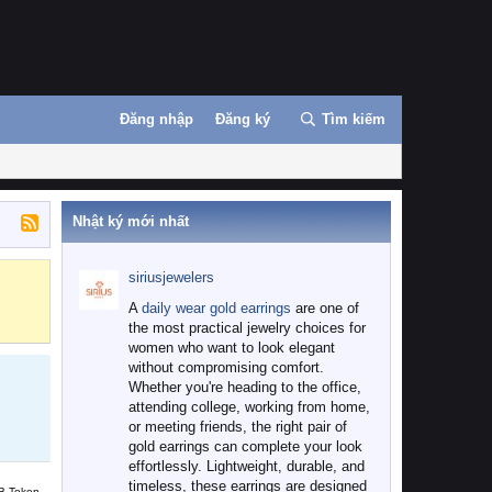
Đăng nhập
Đăng ký
Tìm kiếm
Nhật ký mới nhất
siriusjewelers
Binance
MEXC
A
daily wear gold earrings
are one of
the most practical jewelry choices for
women who want to look elegant
without compromising comfort.
Whether you're heading to the office,
attending college, working from home,
or meeting friends, the right pair of
gold earrings can complete your look
effortlessly. Lightweight, durable, and
timeless, these earrings are designed
B Token