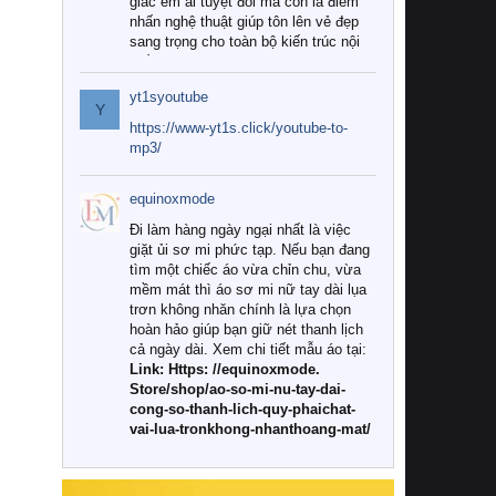
giác êm ái tuyệt đối mà còn là điểm
nhấn nghệ thuật giúp tôn lên vẻ đẹp
sang trọng cho toàn bộ kiến trúc nội
thất.
yt1syoutube
Tuy nhiên, giữa thị trường đa dạng
Y
với vô vàn thương hiệu và mẫu mã
https://www-yt1s.click/youtube-to-
như hiện nay, làm thế nào để chọn
mp3/
được những bộ chăn ga gối đệm cao
cấp thực sự chất lượng, phù hợp với
equinoxmode
khí hậu và nhu cầu sử dụng của gia
đình? Hãy cùng chúng tôi đi tìm lời
Đi làm hàng ngày ngại nhất là việc
giải đáp chi tiết qua bài viết dưới đây.
giặt ủi sơ mi phức tạp. Nếu bạn đang
tìm một chiếc áo vừa chỉn chu, vừa
1. Tại sao các gia đình hiện đại lại ưa
mềm mát thì áo sơ mi nữ tay dài lụa
chuộng chăn ga gối đệm cao cấp?
trơn không nhăn chính là lựa chọn
hoàn hảo giúp bạn giữ nét thanh lịch
Khác với các dòng sản phẩm thông
cả ngày dài. Xem chi tiết mẫu áo tại:
thường, những bộ chăn ga gối đệm
Link: Https: //equinoxmode.
cao cấp trải qua quy trình sản xuất
Store/shop/ao-so-mi-nu-tay-dai-
nghiêm ngặt từ khâu chọn lọc nguyên
cong-so-thanh-lich-quy-phaichat-
liệu tự nhiên đến công nghệ dệt
vai-lua-tronkhong-nhanthoang-mat/
nhuộm hiện đại không chứa hóa chất
độc hại. Khi sử dụng dòng sản phẩm
này, bạn sẽ cảm nhận rõ rệt sự khác