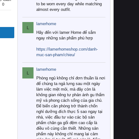
to be worn every day while matching
0
almost every outfit.
lamerhome
L
Hãy đến với lamer Home để sắm
ngay những sản phẩm phù hợp
https://lamerhomeshop.com/danh-
muc-san-pham/chieu/
lamerhome
L
Phòng ngủ không chỉ đơn thuần là nơi
để chúng ta ngả lưng sau một ngày
làm việc mệt mỏi, mà đây còn là
không gian riêng tư phản ánh gu thẩm
mỹ và phong cách sống của gia chủ.
Để biến căn phòng trở thành chốn
nghỉ dưỡng đích thực 5 sao ngay tại
nhà, việc đầu tư vào các bộ sản
phẩm chăn ga gối đệm cao cấp là
điều vô cùng cần thiết. Những sản
phẩm này không chỉ mang lại cảm