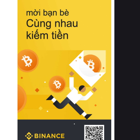
biệt từ bề mặt vải mềm mịn, khả năng
thoáng khí tuyệt vời cho đến độ đàn
hồi chuẩn xác của phần đệm nâng đỡ
cột sống.
Bên cạnh đó, việc lựa chọn các dòng
sản phẩm đạt chuẩn chất lượng quốc
tế còn giúp ngăn ngừa tình trạng kích
ứng da, hạn chế sự phát triển của vi
khuẩn và nấm mốc trong điều kiện
thời tiết nóng ẩm. Bạn có thể tìm hiểu
thêm các nghiên cứu khoa học về tác
động của giấc ngủ và môi trường
phòng ngủ đối với sức khỏe con
người tại Sleep Foundation (External
Link) để có cái nhìn toàn diện hơn.
2. Các tiêu chí vàng khi lựa chọn
chăn ga gối đệm cao cấp cho phòng
ngủ
Để sở hữu một bộ chăn ga gối đệm
cao cấp hoàn hảo cả về thẩm mỹ lẫn
công năng, người tiêu dùng cần cân
nhắc kỹ lưỡng các tiêu chí quan trọng