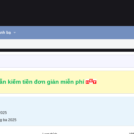
nh bạ
n kiếm tiền đơn giản miễn phí
2025
g ba 2025
Lượt thích
VN