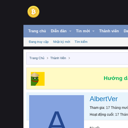
Trang chủ
Diễn đàn
Tin mới
Thành viên
Da
Đang truy cập
Nhật ký mới
Tìm kiếm
Trang Chủ
Thành Viên
Hướng dẫ
AlbertVer
A
Tham gia
17 Tháng mườ
Hoạt động cuối
17 Thán
Bài viết