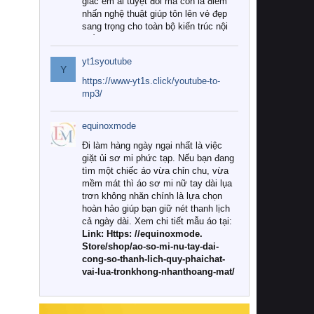
giác êm ái tuyệt đối mà còn là điểm
nhấn nghệ thuật giúp tôn lên vẻ đẹp
sang trọng cho toàn bộ kiến trúc nội
thất.
yt1syoutube
Tuy nhiên, giữa thị trường đa dạng
Y
với vô vàn thương hiệu và mẫu mã
https://www-yt1s.click/youtube-to-
như hiện nay, làm thế nào để chọn
mp3/
được những bộ chăn ga gối đệm cao
cấp thực sự chất lượng, phù hợp với
equinoxmode
khí hậu và nhu cầu sử dụng của gia
đình? Hãy cùng chúng tôi đi tìm lời
Đi làm hàng ngày ngại nhất là việc
giải đáp chi tiết qua bài viết dưới đây.
giặt ủi sơ mi phức tạp. Nếu bạn đang
tìm một chiếc áo vừa chỉn chu, vừa
1. Tại sao các gia đình hiện đại lại ưa
mềm mát thì áo sơ mi nữ tay dài lụa
chuộng chăn ga gối đệm cao cấp?
trơn không nhăn chính là lựa chọn
hoàn hảo giúp bạn giữ nét thanh lịch
Khác với các dòng sản phẩm thông
cả ngày dài. Xem chi tiết mẫu áo tại:
thường, những bộ chăn ga gối đệm
Link: Https: //equinoxmode.
cao cấp trải qua quy trình sản xuất
Store/shop/ao-so-mi-nu-tay-dai-
nghiêm ngặt từ khâu chọn lọc nguyên
cong-so-thanh-lich-quy-phaichat-
liệu tự nhiên đến công nghệ dệt
vai-lua-tronkhong-nhanthoang-mat/
nhuộm hiện đại không chứa hóa chất
độc hại. Khi sử dụng dòng sản phẩm
này, bạn sẽ cảm nhận rõ rệt sự khác