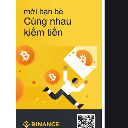
biệt từ bề mặt vải mềm mịn, khả năng
thoáng khí tuyệt vời cho đến độ đàn
hồi chuẩn xác của phần đệm nâng đỡ
cột sống.
Bên cạnh đó, việc lựa chọn các dòng
sản phẩm đạt chuẩn chất lượng quốc
tế còn giúp ngăn ngừa tình trạng kích
ứng da, hạn chế sự phát triển của vi
khuẩn và nấm mốc trong điều kiện
thời tiết nóng ẩm. Bạn có thể tìm hiểu
thêm các nghiên cứu khoa học về tác
động của giấc ngủ và môi trường
phòng ngủ đối với sức khỏe con
người tại Sleep Foundation (External
Link) để có cái nhìn toàn diện hơn.
2. Các tiêu chí vàng khi lựa chọn
chăn ga gối đệm cao cấp cho phòng
ngủ
Để sở hữu một bộ chăn ga gối đệm
cao cấp hoàn hảo cả về thẩm mỹ lẫn
công năng, người tiêu dùng cần cân
nhắc kỹ lưỡng các tiêu chí quan trọng