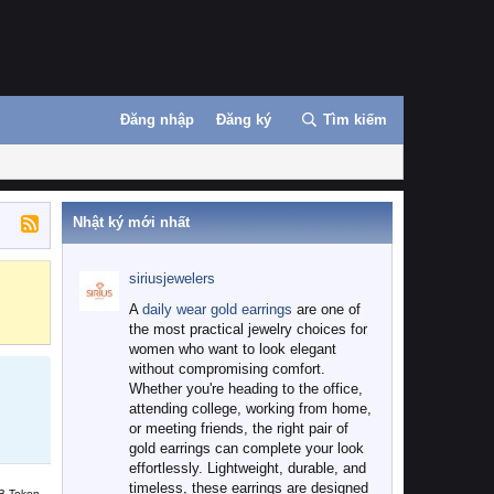
Đăng nhập
Đăng ký
Tìm kiếm
Nhật ký mới nhất
siriusjewelers
Binance
MEXC
A
daily wear gold earrings
are one of
the most practical jewelry choices for
women who want to look elegant
without compromising comfort.
Whether you're heading to the office,
attending college, working from home,
or meeting friends, the right pair of
gold earrings can complete your look
effortlessly. Lightweight, durable, and
timeless, these earrings are designed
B Token