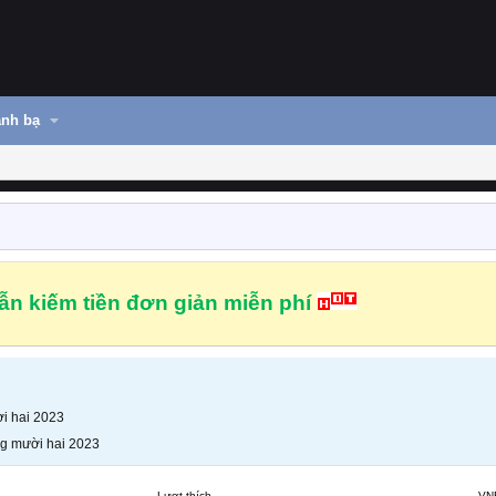
nh bạ
n kiếm tiền đơn giản miễn phí
i hai 2023
g mười hai 2023
Lượt thích
VN