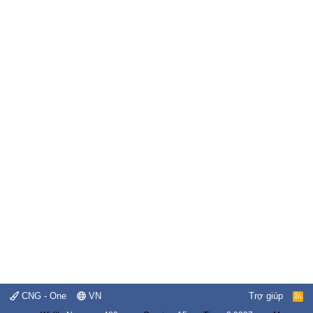
CNG - One
VN
Trợ giúp
R
S