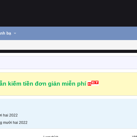
nh bạ
n kiếm tiền đơn giản miễn phí
i hai 2022
g mười hai 2022
Lượt thích
VN