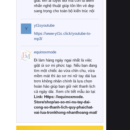
giác êm ái tuyệt đối mà còn là điểm
nhấn nghệ thuật giúp tôn lên vẻ đẹp
sang trọng cho toàn bộ kiến trúc nội
thất.
yt1syoutube
Tuy nhiên, giữa thị trường đa dạng
Y
với vô vàn thương hiệu và mẫu mã
https://www-yt1s.click/youtube-to-
như hiện nay, làm thế nào để chọn
mp3/
được những bộ chăn ga gối đệm cao
cấp thực sự chất lượng, phù hợp với
equinoxmode
khí hậu và nhu cầu sử dụng của gia
đình? Hãy cùng chúng tôi đi tìm lời
Đi làm hàng ngày ngại nhất là việc
giải đáp chi tiết qua bài viết dưới đây.
giặt ủi sơ mi phức tạp. Nếu bạn đang
tìm một chiếc áo vừa chỉn chu, vừa
1. Tại sao các gia đình hiện đại lại ưa
mềm mát thì áo sơ mi nữ tay dài lụa
chuộng chăn ga gối đệm cao cấp?
trơn không nhăn chính là lựa chọn
hoàn hảo giúp bạn giữ nét thanh lịch
Khác với các dòng sản phẩm thông
cả ngày dài. Xem chi tiết mẫu áo tại:
thường, những bộ chăn ga gối đệm
Link: Https: //equinoxmode.
cao cấp trải qua quy trình sản xuất
Store/shop/ao-so-mi-nu-tay-dai-
nghiêm ngặt từ khâu chọn lọc nguyên
cong-so-thanh-lich-quy-phaichat-
liệu tự nhiên đến công nghệ dệt
vai-lua-tronkhong-nhanthoang-mat/
nhuộm hiện đại không chứa hóa chất
độc hại. Khi sử dụng dòng sản phẩm
này, bạn sẽ cảm nhận rõ rệt sự khác