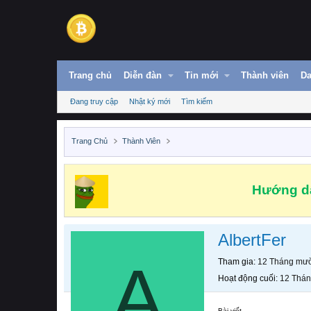
Trang chủ
Diễn đàn
Tin mới
Thành viên
Da
Đang truy cập
Nhật ký mới
Tìm kiếm
Trang Chủ
Thành Viên
Hướng dẫ
AlbertFer
A
Tham gia
12 Tháng mườ
Hoạt động cuối
12 Thán
Bài viết