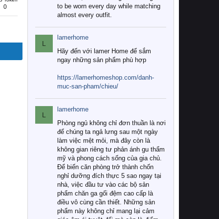
to be worn every day while matching
0
almost every outfit.
lamerhome
L
Hãy đến với lamer Home để sắm
ngay những sản phẩm phù hợp
https://lamerhomeshop.com/danh-
muc-san-pham/chieu/
lamerhome
L
Phòng ngủ không chỉ đơn thuần là nơi
để chúng ta ngả lưng sau một ngày
làm việc mệt mỏi, mà đây còn là
không gian riêng tư phản ánh gu thẩm
mỹ và phong cách sống của gia chủ.
Để biến căn phòng trở thành chốn
nghỉ dưỡng đích thực 5 sao ngay tại
nhà, việc đầu tư vào các bộ sản
phẩm chăn ga gối đệm cao cấp là
điều vô cùng cần thiết. Những sản
phẩm này không chỉ mang lại cảm