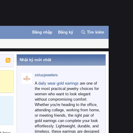
Đăng nhập
Đăng ký
Tìm kiếm
Nhật ký mới nhất
siriusjewelers
Binance
MEXC
A
daily wear gold earrings
are one of
the most practical jewelry choices for
women who want to look elegant
without compromising comfort.
Whether you're heading to the office,
attending college, working from home,
or meeting friends, the right pair of
gold earrings can complete your look
effortlessly. Lightweight, durable, and
timeless, these earrings are designed
B Token