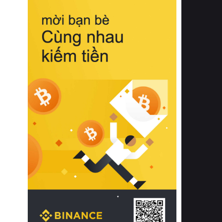
biệt từ bề mặt vải mềm mịn, khả năng
thoáng khí tuyệt vời cho đến độ đàn
hồi chuẩn xác của phần đệm nâng đỡ
cột sống.
Bên cạnh đó, việc lựa chọn các dòng
sản phẩm đạt chuẩn chất lượng quốc
tế còn giúp ngăn ngừa tình trạng kích
ứng da, hạn chế sự phát triển của vi
khuẩn và nấm mốc trong điều kiện
thời tiết nóng ẩm. Bạn có thể tìm hiểu
thêm các nghiên cứu khoa học về tác
động của giấc ngủ và môi trường
phòng ngủ đối với sức khỏe con
người tại Sleep Foundation (External
Link) để có cái nhìn toàn diện hơn.
2. Các tiêu chí vàng khi lựa chọn
chăn ga gối đệm cao cấp cho phòng
ngủ
Để sở hữu một bộ chăn ga gối đệm
cao cấp hoàn hảo cả về thẩm mỹ lẫn
công năng, người tiêu dùng cần cân
nhắc kỹ lưỡng các tiêu chí quan trọng