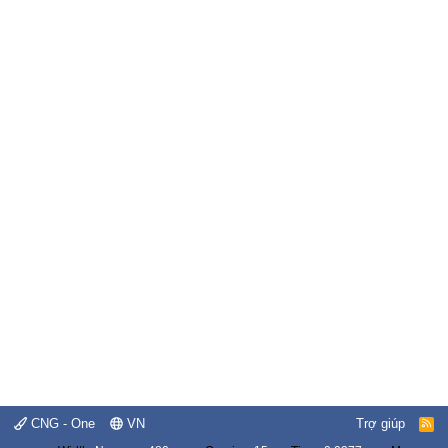
CNG - One
VN
Trợ giúp
R
S