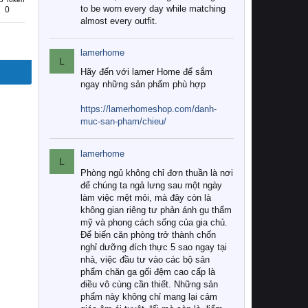
to be worn every day while matching
0
almost every outfit.
lamerhome
L
Hãy đến với lamer Home để sắm
ngay những sản phẩm phù hợp
https://lamerhomeshop.com/danh-
muc-san-pham/chieu/
lamerhome
L
Phòng ngủ không chỉ đơn thuần là nơi
để chúng ta ngả lưng sau một ngày
làm việc mệt mỏi, mà đây còn là
không gian riêng tư phản ánh gu thẩm
mỹ và phong cách sống của gia chủ.
Để biến căn phòng trở thành chốn
nghỉ dưỡng đích thực 5 sao ngay tại
nhà, việc đầu tư vào các bộ sản
phẩm chăn ga gối đệm cao cấp là
điều vô cùng cần thiết. Những sản
phẩm này không chỉ mang lại cảm