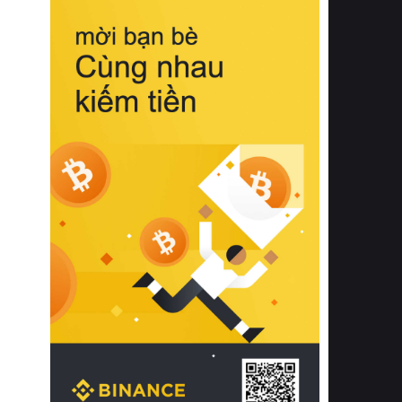
biệt từ bề mặt vải mềm mịn, khả năng
thoáng khí tuyệt vời cho đến độ đàn
hồi chuẩn xác của phần đệm nâng đỡ
cột sống.
Bên cạnh đó, việc lựa chọn các dòng
sản phẩm đạt chuẩn chất lượng quốc
tế còn giúp ngăn ngừa tình trạng kích
ứng da, hạn chế sự phát triển của vi
khuẩn và nấm mốc trong điều kiện
thời tiết nóng ẩm. Bạn có thể tìm hiểu
thêm các nghiên cứu khoa học về tác
động của giấc ngủ và môi trường
phòng ngủ đối với sức khỏe con
người tại Sleep Foundation (External
Link) để có cái nhìn toàn diện hơn.
2. Các tiêu chí vàng khi lựa chọn
chăn ga gối đệm cao cấp cho phòng
ngủ
Để sở hữu một bộ chăn ga gối đệm
cao cấp hoàn hảo cả về thẩm mỹ lẫn
công năng, người tiêu dùng cần cân
nhắc kỹ lưỡng các tiêu chí quan trọng