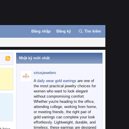
Đăng nhập
Đăng ký
Tìm kiếm
Nhật ký mới nhất
siriusjewelers
Binance
MEXC
A
daily wear gold earrings
are one of
the most practical jewelry choices for
women who want to look elegant
without compromising comfort.
Whether you're heading to the office,
attending college, working from home,
or meeting friends, the right pair of
gold earrings can complete your look
effortlessly. Lightweight, durable, and
timeless, these earrings are designed
B Token