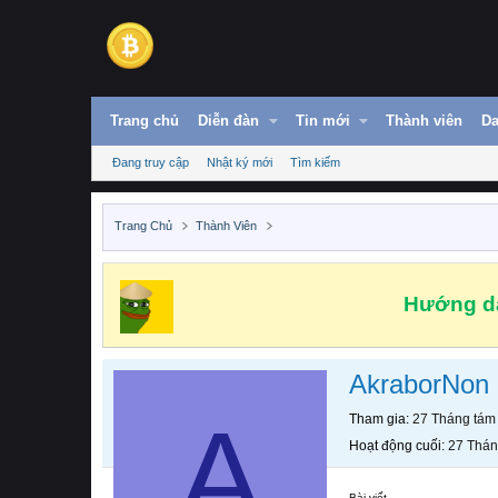
Trang chủ
Diễn đàn
Tin mới
Thành viên
Da
Đang truy cập
Nhật ký mới
Tìm kiếm
Trang Chủ
Thành Viên
Hướng dẫ
AkraborNon
A
Tham gia
27 Tháng tám
Hoạt động cuối
27 Thán
Bài viết