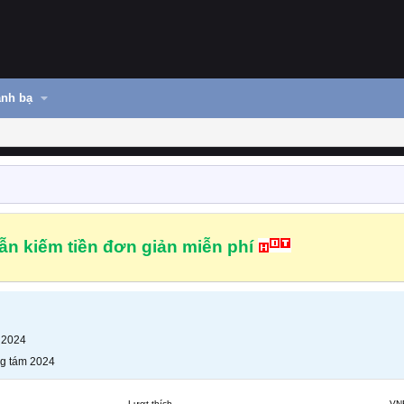
nh bạ
n kiếm tiền đơn giản miễn phí
 2024
g tám 2024
Lượt thích
VN