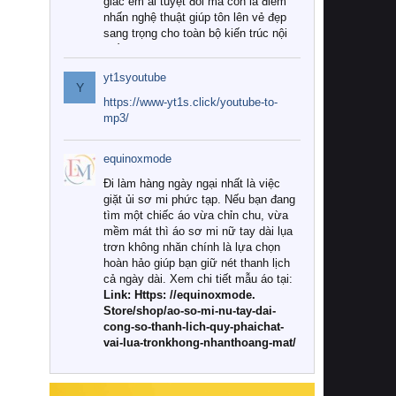
giác êm ái tuyệt đối mà còn là điểm
nhấn nghệ thuật giúp tôn lên vẻ đẹp
sang trọng cho toàn bộ kiến trúc nội
thất.
yt1syoutube
Tuy nhiên, giữa thị trường đa dạng
Y
với vô vàn thương hiệu và mẫu mã
https://www-yt1s.click/youtube-to-
như hiện nay, làm thế nào để chọn
mp3/
được những bộ chăn ga gối đệm cao
cấp thực sự chất lượng, phù hợp với
equinoxmode
khí hậu và nhu cầu sử dụng của gia
đình? Hãy cùng chúng tôi đi tìm lời
Đi làm hàng ngày ngại nhất là việc
giải đáp chi tiết qua bài viết dưới đây.
giặt ủi sơ mi phức tạp. Nếu bạn đang
tìm một chiếc áo vừa chỉn chu, vừa
1. Tại sao các gia đình hiện đại lại ưa
mềm mát thì áo sơ mi nữ tay dài lụa
chuộng chăn ga gối đệm cao cấp?
trơn không nhăn chính là lựa chọn
hoàn hảo giúp bạn giữ nét thanh lịch
Khác với các dòng sản phẩm thông
cả ngày dài. Xem chi tiết mẫu áo tại:
thường, những bộ chăn ga gối đệm
Link: Https: //equinoxmode.
cao cấp trải qua quy trình sản xuất
Store/shop/ao-so-mi-nu-tay-dai-
nghiêm ngặt từ khâu chọn lọc nguyên
cong-so-thanh-lich-quy-phaichat-
liệu tự nhiên đến công nghệ dệt
vai-lua-tronkhong-nhanthoang-mat/
nhuộm hiện đại không chứa hóa chất
độc hại. Khi sử dụng dòng sản phẩm
này, bạn sẽ cảm nhận rõ rệt sự khác