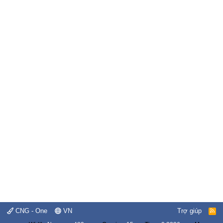
CNG - One
VN
Trợ giúp
R
S