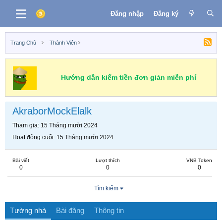
Đăng nhập
Đăng ký
Trang Chủ
Thành Viên
Hướng dẫn kiếm tiền đơn giản miễn phí
AkraborMockElalk
Tham gia
15 Tháng mười 2024
Hoạt động cuối
15 Tháng mười 2024
Bài viết
Lượt thích
VNB Token
0
0
0
Tìm kiếm
Tường nhà
Bài đăng
Thông tin