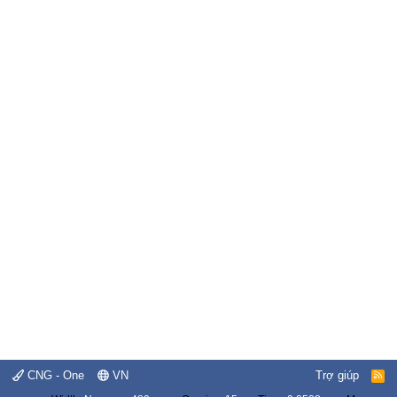
CNG - One
VN
Trợ giúp
R
S