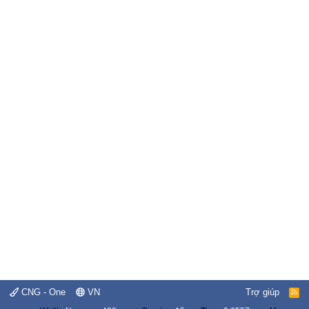
CNG - One
VN
Trợ giúp
R
S