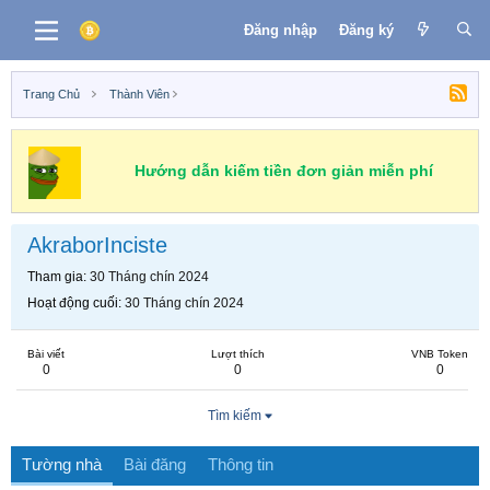
Đăng nhập
Đăng ký
Trang Chủ
Thành Viên
Hướng dẫn kiếm tiền đơn giản miễn phí
AkraborInciste
Tham gia
30 Tháng chín 2024
Hoạt động cuối
30 Tháng chín 2024
Bài viết
Lượt thích
VNB Token
0
0
0
Tìm kiếm
Tường nhà
Bài đăng
Thông tin