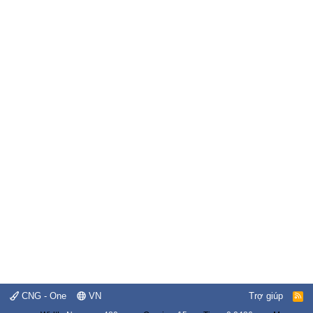
CNG - One
VN
Trợ giúp
R
S