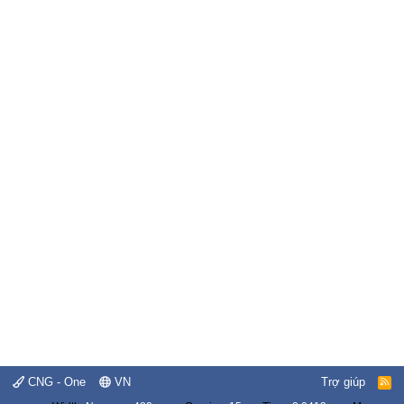
CNG - One
VN
Trợ giúp
R
S