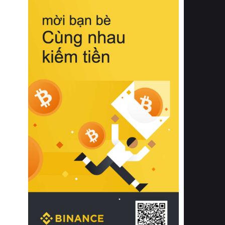
biệt từ bề mặt vải mềm mịn, khả năng
thoáng khí tuyệt vời cho đến độ đàn
hồi chuẩn xác của phần đệm nâng đỡ
cột sống.
Bên cạnh đó, việc lựa chọn các dòng
sản phẩm đạt chuẩn chất lượng quốc
tế còn giúp ngăn ngừa tình trạng kích
ứng da, hạn chế sự phát triển của vi
khuẩn và nấm mốc trong điều kiện
thời tiết nóng ẩm. Bạn có thể tìm hiểu
thêm các nghiên cứu khoa học về tác
động của giấc ngủ và môi trường
phòng ngủ đối với sức khỏe con
người tại Sleep Foundation (External
Link) để có cái nhìn toàn diện hơn.
2. Các tiêu chí vàng khi lựa chọn
chăn ga gối đệm cao cấp cho phòng
ngủ
Để sở hữu một bộ chăn ga gối đệm
cao cấp hoàn hảo cả về thẩm mỹ lẫn
công năng, người tiêu dùng cần cân
nhắc kỹ lưỡng các tiêu chí quan trọng