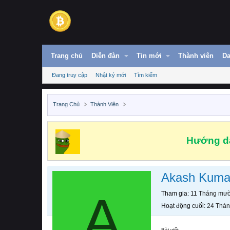
Trang chủ
Diễn đàn
Tin mới
Thành viên
Da
Đang truy cập
Nhật ký mới
Tìm kiếm
Trang Chủ
Thành Viên
Hướng dẫ
Akash Kuma
A
Tham gia
11 Tháng mườ
Hoạt động cuối
24 Thán
Bài viết