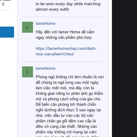
to be worn every day while matching
0
almost every outfit.
lamerhome
L
Hãy đến với lamer Home để sắm
ngay những sản phẩm phù hợp
https://lamerhomeshop.com/danh-
muc-san-pham/chieu/
lamerhome
L
Phòng ngủ không chỉ đơn thuần là nơi
để chúng ta ngả lưng sau một ngày
làm việc mệt mỏi, mà đây còn là
không gian riêng tư phản ánh gu thẩm
mỹ và phong cách sống của gia chủ.
Để biến căn phòng trở thành chốn
nghỉ dưỡng đích thực 5 sao ngay tại
nhà, việc đầu tư vào các bộ sản
phẩm chăn ga gối đệm cao cấp là
điều vô cùng cần thiết. Những sản
phẩm này không chỉ mang lại cảm