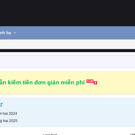
nh bạ
n kiếm tiền đơn giản miễn phí
r
i hai 2024
g hai 2025
Lượt thích
VN