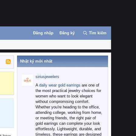
Đăng nhập
Đăng ký
Tìm kiếm
Nhật ký mới nhất
siriusjewelers
Binance
MEXC
A
daily wear gold earrings
are one of
the most practical jewelry choices for
women who want to look elegant
without compromising comfort.
Whether you're heading to the office,
attending college, working from home,
or meeting friends, the right pair of
gold earrings can complete your look
effortlessly. Lightweight, durable, and
timeless, these earrings are designed
B Token