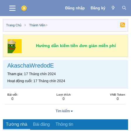
Đăng nhập
Đăng ký
Trang Chủ
Thành Viên
Hướng dẫn kiếm tiền đơn giản miễn phí
AkaschaWredodE
Tham gia
17 Tháng chín 2024
Hoạt động cuối
17 Tháng chín 2024
Bài viết
Lượt thích
VNB Token
0
0
0
Tìm kiếm
Tường nhà
Bài đăng
Thông tin