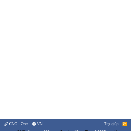
CNG - One
VN
Trợ giúp
R
S