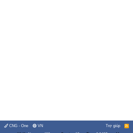
CNG - One
VN
Trợ giúp
R
S