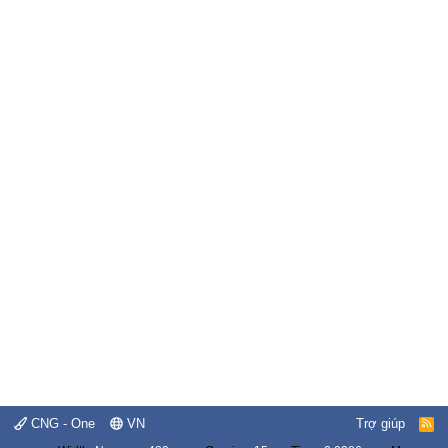
CNG - One
VN
Trợ giúp
R
S