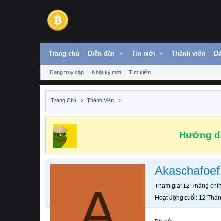
Trang chủ
Diễn đàn
Tin mới
Thành viên
Da
Đang truy cập
Nhật ký mới
Tìm kiếm
Trang Chủ
Thành Viên
Hướng dẫ
Akaschafoef
A
Tham gia
12 Tháng chí
Hoạt động cuối
12 Thán
Bài viết