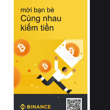
biệt từ bề mặt vải mềm mịn, khả năng
thoáng khí tuyệt vời cho đến độ đàn
hồi chuẩn xác của phần đệm nâng đỡ
cột sống.
Bên cạnh đó, việc lựa chọn các dòng
sản phẩm đạt chuẩn chất lượng quốc
tế còn giúp ngăn ngừa tình trạng kích
ứng da, hạn chế sự phát triển của vi
khuẩn và nấm mốc trong điều kiện
thời tiết nóng ẩm. Bạn có thể tìm hiểu
thêm các nghiên cứu khoa học về tác
động của giấc ngủ và môi trường
phòng ngủ đối với sức khỏe con
người tại Sleep Foundation (External
Link) để có cái nhìn toàn diện hơn.
2. Các tiêu chí vàng khi lựa chọn
chăn ga gối đệm cao cấp cho phòng
ngủ
Để sở hữu một bộ chăn ga gối đệm
cao cấp hoàn hảo cả về thẩm mỹ lẫn
công năng, người tiêu dùng cần cân
nhắc kỹ lưỡng các tiêu chí quan trọng