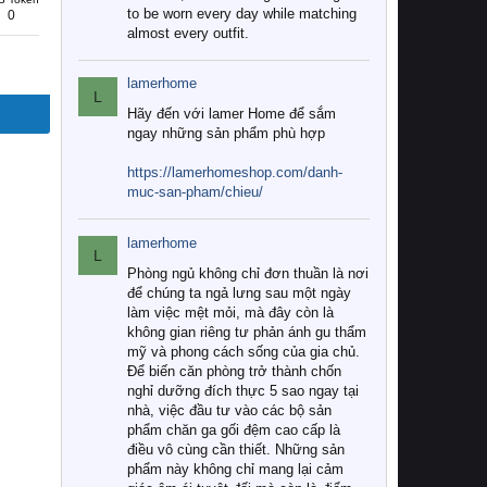
to be worn every day while matching
0
almost every outfit.
lamerhome
L
Hãy đến với lamer Home để sắm
ngay những sản phẩm phù hợp
https://lamerhomeshop.com/danh-
muc-san-pham/chieu/
lamerhome
L
Phòng ngủ không chỉ đơn thuần là nơi
để chúng ta ngả lưng sau một ngày
làm việc mệt mỏi, mà đây còn là
không gian riêng tư phản ánh gu thẩm
mỹ và phong cách sống của gia chủ.
Để biến căn phòng trở thành chốn
nghỉ dưỡng đích thực 5 sao ngay tại
nhà, việc đầu tư vào các bộ sản
phẩm chăn ga gối đệm cao cấp là
điều vô cùng cần thiết. Những sản
phẩm này không chỉ mang lại cảm