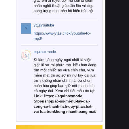
giác êm ái tuyệt đối mà còn là điểm
nhấn nghệ thuật giúp tôn lên vẻ đẹp
sang trọng cho toàn bộ kiến trúc nội
thất.
yt1syoutube
Tuy nhiên, giữa thị trường đa dạng
Y
với vô vàn thương hiệu và mẫu mã
https://www-yt1s.click/youtube-to-
như hiện nay, làm thế nào để chọn
mp3/
được những bộ chăn ga gối đệm cao
cấp thực sự chất lượng, phù hợp với
equinoxmode
khí hậu và nhu cầu sử dụng của gia
đình? Hãy cùng chúng tôi đi tìm lời
Đi làm hàng ngày ngại nhất là việc
giải đáp chi tiết qua bài viết dưới đây.
giặt ủi sơ mi phức tạp. Nếu bạn đang
tìm một chiếc áo vừa chỉn chu, vừa
1. Tại sao các gia đình hiện đại lại ưa
mềm mát thì áo sơ mi nữ tay dài lụa
chuộng chăn ga gối đệm cao cấp?
trơn không nhăn chính là lựa chọn
hoàn hảo giúp bạn giữ nét thanh lịch
Khác với các dòng sản phẩm thông
cả ngày dài. Xem chi tiết mẫu áo tại:
thường, những bộ chăn ga gối đệm
Link: Https: //equinoxmode.
cao cấp trải qua quy trình sản xuất
Store/shop/ao-so-mi-nu-tay-dai-
nghiêm ngặt từ khâu chọn lọc nguyên
cong-so-thanh-lich-quy-phaichat-
liệu tự nhiên đến công nghệ dệt
vai-lua-tronkhong-nhanthoang-mat/
nhuộm hiện đại không chứa hóa chất
độc hại. Khi sử dụng dòng sản phẩm
này, bạn sẽ cảm nhận rõ rệt sự khác