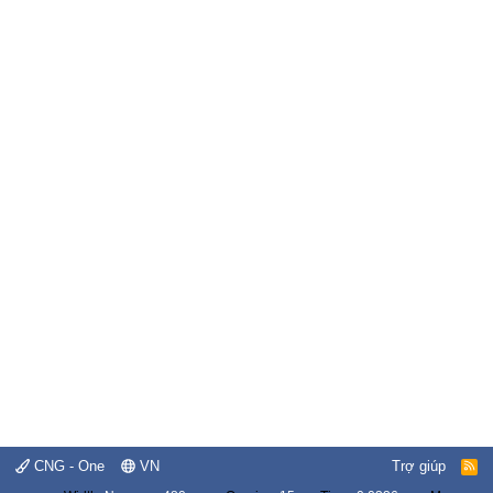
CNG - One
VN
Trợ giúp
R
S