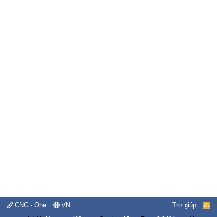
CNG - One
VN
Trợ giúp
R
S