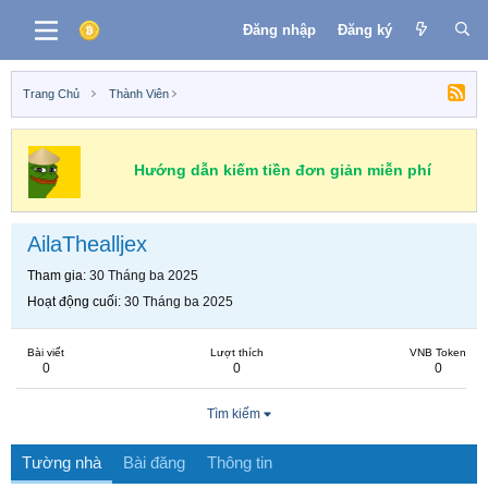
Đăng nhập
Đăng ký
Trang Chủ
Thành Viên
Hướng dẫn kiếm tiền đơn giản miễn phí
AilaThealljex
Tham gia
30 Tháng ba 2025
Hoạt động cuối
30 Tháng ba 2025
Bài viết
Lượt thích
VNB Token
0
0
0
Tìm kiếm
Tường nhà
Bài đăng
Thông tin