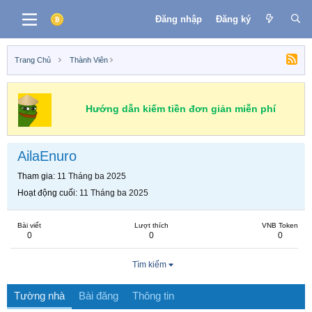
Đăng nhập
Đăng ký
Trang Chủ
Thành Viên
Hướng dẫn kiếm tiền đơn giản miễn phí
AilaEnuro
Tham gia
11 Tháng ba 2025
Hoạt động cuối
11 Tháng ba 2025
Bài viết
Lượt thích
VNB Token
0
0
0
Tìm kiếm
Tường nhà
Bài đăng
Thông tin