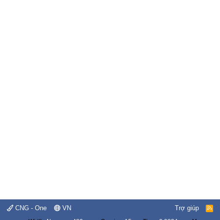
CNG - One
VN
Trợ giúp
R
S