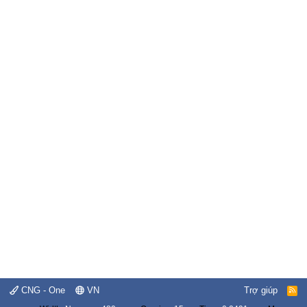
CNG - One
VN
Trợ giúp
R
S