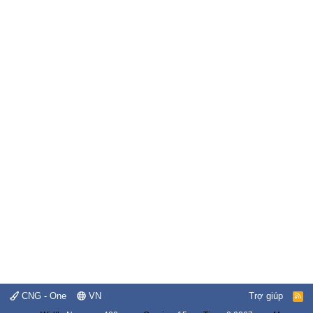
CNG - One
VN
Trợ giúp
R
S