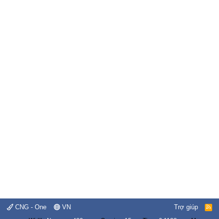
CNG - One
VN
Trợ giúp
R
S