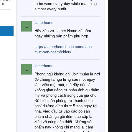
to be worn every day while matching
0
almost every outfit.
lamerhome
L
Hãy đến với lamer Home để sắm
ngay những sản phẩm phù hợp
https://lamerhomeshop.com/danh-
muc-san-pham/chieu/
lamerhome
L
Phòng ngủ không chỉ đơn thuần là nơi
để chúng ta ngả lưng sau một ngày
làm việc mệt mỏi, mà đây còn là
không gian riêng tư phản ánh gu thẩm
mỹ và phong cách sống của gia chủ.
Để biến căn phòng trở thành chốn
nghỉ dưỡng đích thực 5 sao ngay tại
nhà, việc đầu tư vào các bộ sản
phẩm chăn ga gối đệm cao cấp là
điều vô cùng cần thiết. Những sản
phẩm này không chỉ mang lại cảm