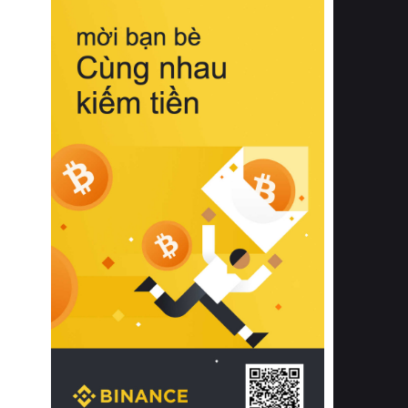
biệt từ bề mặt vải mềm mịn, khả năng
thoáng khí tuyệt vời cho đến độ đàn
hồi chuẩn xác của phần đệm nâng đỡ
cột sống.
Bên cạnh đó, việc lựa chọn các dòng
sản phẩm đạt chuẩn chất lượng quốc
tế còn giúp ngăn ngừa tình trạng kích
ứng da, hạn chế sự phát triển của vi
khuẩn và nấm mốc trong điều kiện
thời tiết nóng ẩm. Bạn có thể tìm hiểu
thêm các nghiên cứu khoa học về tác
động của giấc ngủ và môi trường
phòng ngủ đối với sức khỏe con
người tại Sleep Foundation (External
Link) để có cái nhìn toàn diện hơn.
2. Các tiêu chí vàng khi lựa chọn
chăn ga gối đệm cao cấp cho phòng
ngủ
Để sở hữu một bộ chăn ga gối đệm
cao cấp hoàn hảo cả về thẩm mỹ lẫn
công năng, người tiêu dùng cần cân
nhắc kỹ lưỡng các tiêu chí quan trọng