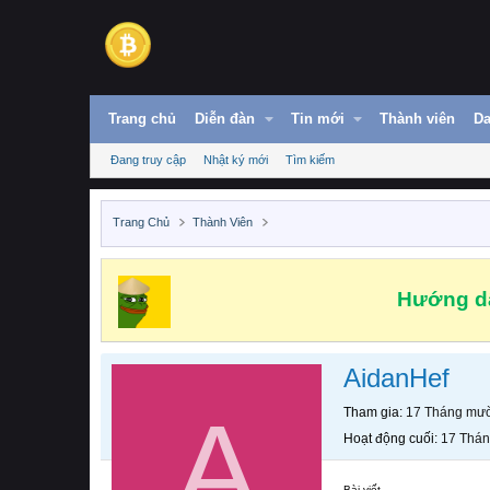
Trang chủ
Diễn đàn
Tin mới
Thành viên
Da
Đang truy cập
Nhật ký mới
Tìm kiếm
Trang Chủ
Thành Viên
Hướng dẫ
AidanHef
A
Tham gia
17 Tháng mườ
Hoạt động cuối
17 Thán
Bài viết