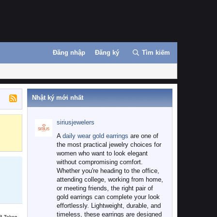
Đăng nhập
Đăng ký
Tìm kiếm
Nhật ký mới nhất
siriusjewelers
Binance
MEXC
A
daily wear gold earrings
are one of
the most practical jewelry choices for
women who want to look elegant
without compromising comfort.
Whether you're heading to the office,
attending college, working from home,
or meeting friends, the right pair of
gold earrings can complete your look
effortlessly. Lightweight, durable, and
timeless, these earrings are designed
B Token