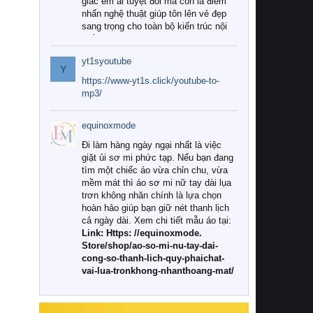
giác êm ái tuyệt đối mà còn là điểm
nhấn nghệ thuật giúp tôn lên vẻ đẹp
sang trọng cho toàn bộ kiến trúc nội
thất.
yt1syoutube
Tuy nhiên, giữa thị trường đa dạng
Y
với vô vàn thương hiệu và mẫu mã
https://www-yt1s.click/youtube-to-
như hiện nay, làm thế nào để chọn
mp3/
được những bộ chăn ga gối đệm cao
cấp thực sự chất lượng, phù hợp với
equinoxmode
khí hậu và nhu cầu sử dụng của gia
đình? Hãy cùng chúng tôi đi tìm lời
Đi làm hàng ngày ngại nhất là việc
giải đáp chi tiết qua bài viết dưới đây.
giặt ủi sơ mi phức tạp. Nếu bạn đang
tìm một chiếc áo vừa chỉn chu, vừa
1. Tại sao các gia đình hiện đại lại ưa
mềm mát thì áo sơ mi nữ tay dài lụa
chuộng chăn ga gối đệm cao cấp?
trơn không nhăn chính là lựa chọn
hoàn hảo giúp bạn giữ nét thanh lịch
Khác với các dòng sản phẩm thông
cả ngày dài. Xem chi tiết mẫu áo tại:
thường, những bộ chăn ga gối đệm
Link: Https: //equinoxmode.
cao cấp trải qua quy trình sản xuất
Store/shop/ao-so-mi-nu-tay-dai-
nghiêm ngặt từ khâu chọn lọc nguyên
cong-so-thanh-lich-quy-phaichat-
liệu tự nhiên đến công nghệ dệt
vai-lua-tronkhong-nhanthoang-mat/
nhuộm hiện đại không chứa hóa chất
độc hại. Khi sử dụng dòng sản phẩm
này, bạn sẽ cảm nhận rõ rệt sự khác