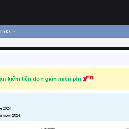
nh bạ
n kiếm tiền đơn giản miễn phí
i 2024
g mười 2024
Lượt thích
VN