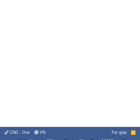
CNG - One
VN
Trợ giúp
R
S