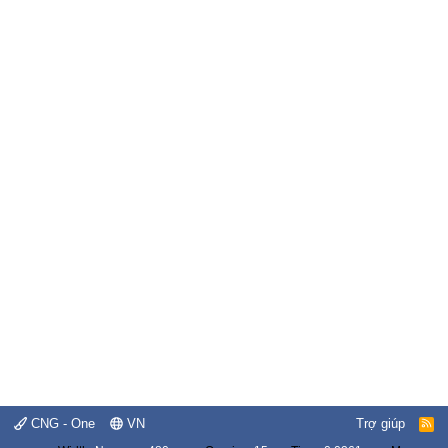
CNG - One
VN
Trợ giúp
R
S