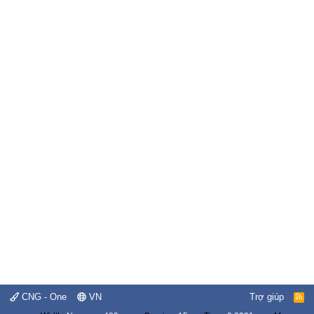
CNG - One
VN
Trợ giúp
R
S