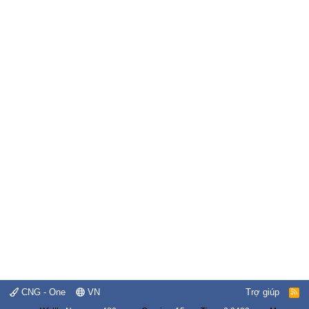
CNG - One
VN
Trợ giúp
R
S