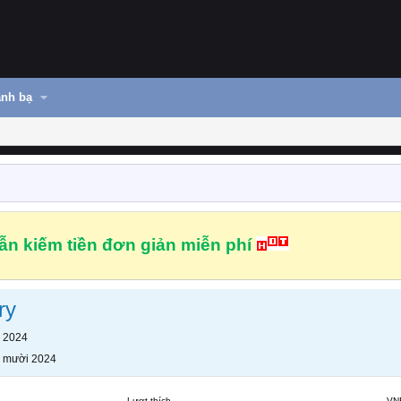
nh bạ
n kiếm tiền đơn giản miễn phí
ry
 2024
 mười 2024
Lượt thích
VN