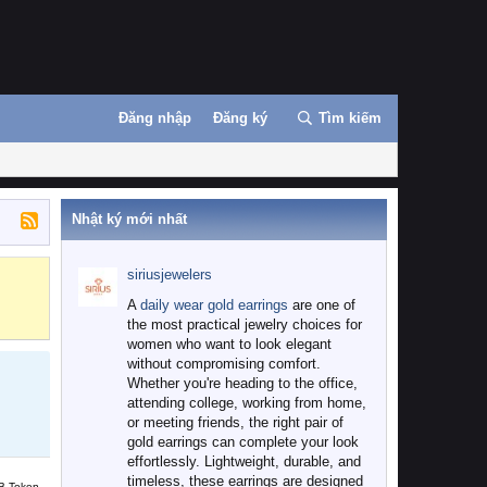
Đăng nhập
Đăng ký
Tìm kiếm
Nhật ký mới nhất
siriusjewelers
Binance
MEXC
A
daily wear gold earrings
are one of
the most practical jewelry choices for
women who want to look elegant
without compromising comfort.
Whether you're heading to the office,
attending college, working from home,
or meeting friends, the right pair of
gold earrings can complete your look
effortlessly. Lightweight, durable, and
timeless, these earrings are designed
B Token