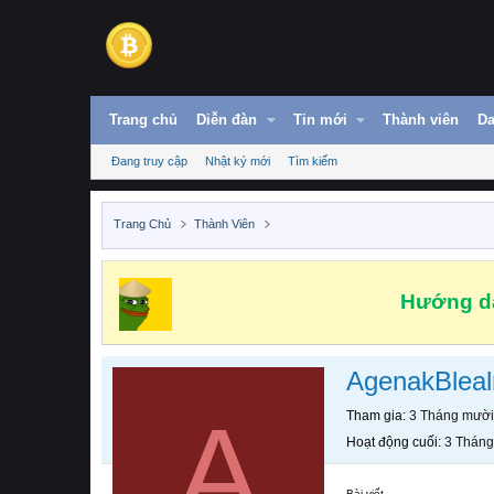
Trang chủ
Diễn đàn
Tin mới
Thành viên
Da
Đang truy cập
Nhật ký mới
Tìm kiếm
Trang Chủ
Thành Viên
Hướng dẫ
AgenakBleal
A
Tham gia
3 Tháng mười
Hoạt động cuối
3 Tháng
Bài viết