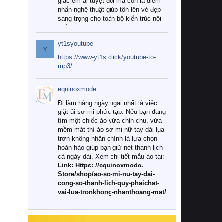
giác êm ái tuyệt đối mà còn là điểm
nhấn nghệ thuật giúp tôn lên vẻ đẹp
sang trọng cho toàn bộ kiến trúc nội
thất.
yt1syoutube
Tuy nhiên, giữa thị trường đa dạng
Y
với vô vàn thương hiệu và mẫu mã
https://www-yt1s.click/youtube-to-
như hiện nay, làm thế nào để chọn
mp3/
được những bộ chăn ga gối đệm cao
cấp thực sự chất lượng, phù hợp với
equinoxmode
khí hậu và nhu cầu sử dụng của gia
đình? Hãy cùng chúng tôi đi tìm lời
Đi làm hàng ngày ngại nhất là việc
giải đáp chi tiết qua bài viết dưới đây.
giặt ủi sơ mi phức tạp. Nếu bạn đang
tìm một chiếc áo vừa chỉn chu, vừa
1. Tại sao các gia đình hiện đại lại ưa
mềm mát thì áo sơ mi nữ tay dài lụa
chuộng chăn ga gối đệm cao cấp?
trơn không nhăn chính là lựa chọn
hoàn hảo giúp bạn giữ nét thanh lịch
Khác với các dòng sản phẩm thông
cả ngày dài. Xem chi tiết mẫu áo tại:
thường, những bộ chăn ga gối đệm
Link: Https: //equinoxmode.
cao cấp trải qua quy trình sản xuất
Store/shop/ao-so-mi-nu-tay-dai-
nghiêm ngặt từ khâu chọn lọc nguyên
cong-so-thanh-lich-quy-phaichat-
liệu tự nhiên đến công nghệ dệt
vai-lua-tronkhong-nhanthoang-mat/
nhuộm hiện đại không chứa hóa chất
độc hại. Khi sử dụng dòng sản phẩm
này, bạn sẽ cảm nhận rõ rệt sự khác