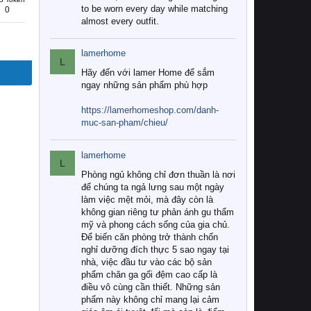
to be worn every day while matching
0
almost every outfit.
lamerhome
L
Hãy đến với lamer Home để sắm
ngay những sản phẩm phù hợp
https://lamerhomeshop.com/danh-
muc-san-pham/chieu/
lamerhome
L
Phòng ngủ không chỉ đơn thuần là nơi
để chúng ta ngả lưng sau một ngày
làm việc mệt mỏi, mà đây còn là
không gian riêng tư phản ánh gu thẩm
mỹ và phong cách sống của gia chủ.
Để biến căn phòng trở thành chốn
nghỉ dưỡng đích thực 5 sao ngay tại
nhà, việc đầu tư vào các bộ sản
phẩm chăn ga gối đệm cao cấp là
điều vô cùng cần thiết. Những sản
phẩm này không chỉ mang lại cảm