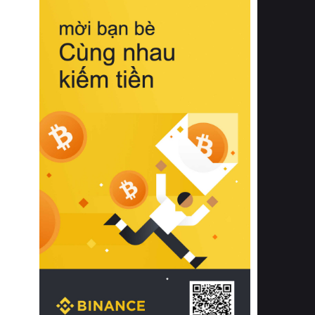
biệt từ bề mặt vải mềm mịn, khả năng
thoáng khí tuyệt vời cho đến độ đàn
hồi chuẩn xác của phần đệm nâng đỡ
cột sống.
Bên cạnh đó, việc lựa chọn các dòng
sản phẩm đạt chuẩn chất lượng quốc
tế còn giúp ngăn ngừa tình trạng kích
ứng da, hạn chế sự phát triển của vi
khuẩn và nấm mốc trong điều kiện
thời tiết nóng ẩm. Bạn có thể tìm hiểu
thêm các nghiên cứu khoa học về tác
động của giấc ngủ và môi trường
phòng ngủ đối với sức khỏe con
người tại Sleep Foundation (External
Link) để có cái nhìn toàn diện hơn.
2. Các tiêu chí vàng khi lựa chọn
chăn ga gối đệm cao cấp cho phòng
ngủ
Để sở hữu một bộ chăn ga gối đệm
cao cấp hoàn hảo cả về thẩm mỹ lẫn
công năng, người tiêu dùng cần cân
nhắc kỹ lưỡng các tiêu chí quan trọng