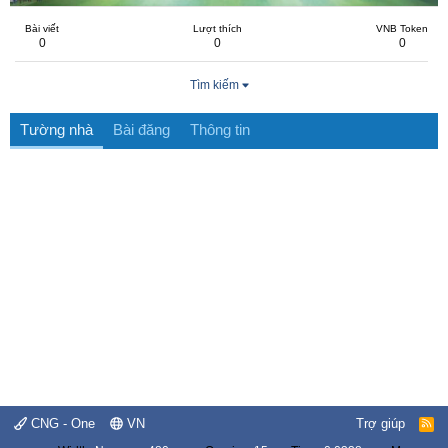
Bài viết
Lượt thích
VNB Token
0
0
0
Tìm kiếm
Tường nhà
Bài đăng
Thông tin
CNG - One
VN
Trợ giúp
R
S