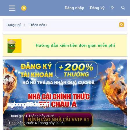
Đăng nhập
Đăng ký
Trang Chủ
Thành Viên
Hướng dẫn kiếm tiền đơn giản miễn phí
agbong88decom
Tham gia
1 Tháng bảy 2026
Hoạt động cuối
4 Tháng bảy 2026