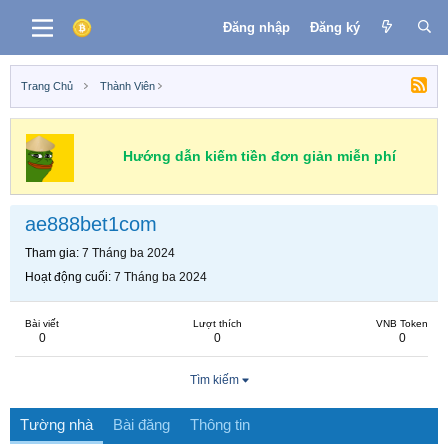
Đăng nhập
Đăng ký
Trang Chủ
Thành Viên
Hướng dẫn kiếm tiền đơn giản miễn phí
ae888bet1com
Tham gia
7 Tháng ba 2024
Hoạt động cuối
7 Tháng ba 2024
Bài viết
Lượt thích
VNB Token
0
0
0
Tìm kiếm
Tường nhà
Bài đăng
Thông tin