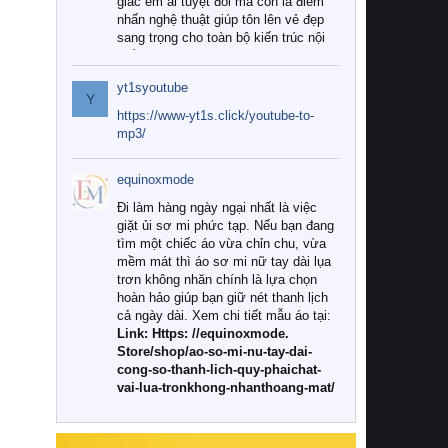
giác êm ái tuyệt đối mà còn là điểm
nhấn nghệ thuật giúp tôn lên vẻ đẹp
sang trọng cho toàn bộ kiến trúc nội
thất.
yt1syoutube
Tuy nhiên, giữa thị trường đa dạng
Y
với vô vàn thương hiệu và mẫu mã
https://www-yt1s.click/youtube-to-
như hiện nay, làm thế nào để chọn
mp3/
được những bộ chăn ga gối đệm cao
cấp thực sự chất lượng, phù hợp với
equinoxmode
khí hậu và nhu cầu sử dụng của gia
đình? Hãy cùng chúng tôi đi tìm lời
Đi làm hàng ngày ngại nhất là việc
giải đáp chi tiết qua bài viết dưới đây.
giặt ủi sơ mi phức tạp. Nếu bạn đang
tìm một chiếc áo vừa chỉn chu, vừa
1. Tại sao các gia đình hiện đại lại ưa
mềm mát thì áo sơ mi nữ tay dài lụa
chuộng chăn ga gối đệm cao cấp?
trơn không nhăn chính là lựa chọn
hoàn hảo giúp bạn giữ nét thanh lịch
Khác với các dòng sản phẩm thông
cả ngày dài. Xem chi tiết mẫu áo tại:
thường, những bộ chăn ga gối đệm
Link: Https: //equinoxmode.
cao cấp trải qua quy trình sản xuất
Store/shop/ao-so-mi-nu-tay-dai-
nghiêm ngặt từ khâu chọn lọc nguyên
cong-so-thanh-lich-quy-phaichat-
liệu tự nhiên đến công nghệ dệt
vai-lua-tronkhong-nhanthoang-mat/
nhuộm hiện đại không chứa hóa chất
độc hại. Khi sử dụng dòng sản phẩm
này, bạn sẽ cảm nhận rõ rệt sự khác