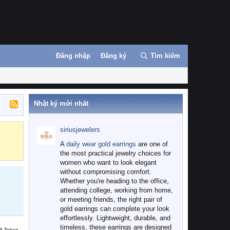
Đăng nhập
Đăng ký
Tìm kiếm
Nhật ký mới nhất
siriusjewelers
Binance
MEXC
A
daily wear gold earrings
are one of
the most practical jewelry choices for
women who want to look elegant
without compromising comfort.
Whether you're heading to the office,
attending college, working from home,
or meeting friends, the right pair of
gold earrings can complete your look
effortlessly. Lightweight, durable, and
timeless, these earrings are designed
B Token