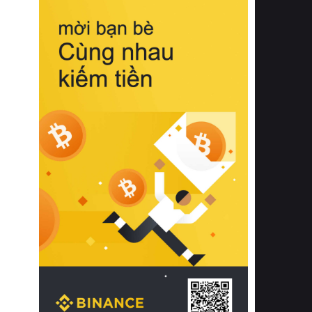
biệt từ bề mặt vải mềm mịn, khả năng
thoáng khí tuyệt vời cho đến độ đàn
hồi chuẩn xác của phần đệm nâng đỡ
cột sống.
Bên cạnh đó, việc lựa chọn các dòng
sản phẩm đạt chuẩn chất lượng quốc
tế còn giúp ngăn ngừa tình trạng kích
ứng da, hạn chế sự phát triển của vi
khuẩn và nấm mốc trong điều kiện
thời tiết nóng ẩm. Bạn có thể tìm hiểu
thêm các nghiên cứu khoa học về tác
động của giấc ngủ và môi trường
phòng ngủ đối với sức khỏe con
người tại Sleep Foundation (External
Link) để có cái nhìn toàn diện hơn.
2. Các tiêu chí vàng khi lựa chọn
chăn ga gối đệm cao cấp cho phòng
ngủ
Để sở hữu một bộ chăn ga gối đệm
cao cấp hoàn hảo cả về thẩm mỹ lẫn
công năng, người tiêu dùng cần cân
nhắc kỹ lưỡng các tiêu chí quan trọng