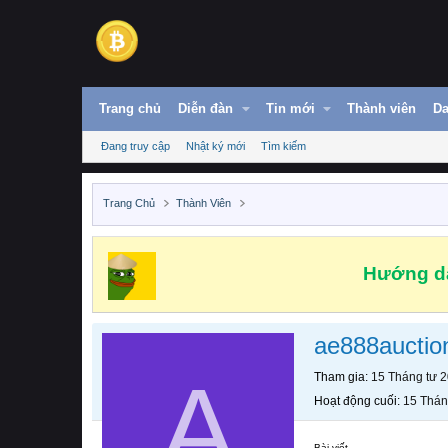
Trang chủ
Diễn đàn
Tin mới
Thành viên
Da
Đang truy cập
Nhật ký mới
Tìm kiếm
Trang Chủ
Thành Viên
Hướng dẫ
ae888auctio
A
Tham gia
15 Tháng tư 
Hoạt động cuối
15 Thán
Bài viết