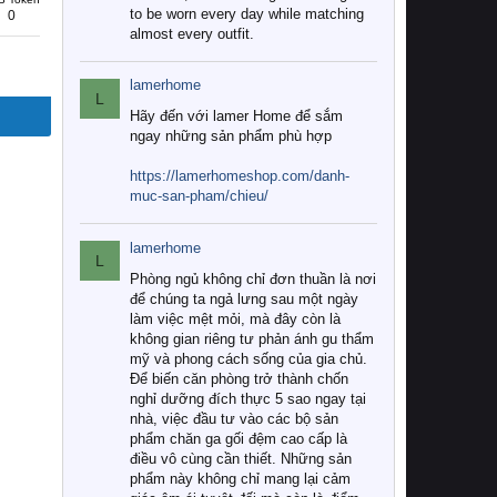
to be worn every day while matching
0
almost every outfit.
lamerhome
L
Hãy đến với lamer Home để sắm
ngay những sản phẩm phù hợp
https://lamerhomeshop.com/danh-
muc-san-pham/chieu/
lamerhome
L
Phòng ngủ không chỉ đơn thuần là nơi
để chúng ta ngả lưng sau một ngày
làm việc mệt mỏi, mà đây còn là
không gian riêng tư phản ánh gu thẩm
mỹ và phong cách sống của gia chủ.
Để biến căn phòng trở thành chốn
nghỉ dưỡng đích thực 5 sao ngay tại
nhà, việc đầu tư vào các bộ sản
phẩm chăn ga gối đệm cao cấp là
điều vô cùng cần thiết. Những sản
phẩm này không chỉ mang lại cảm