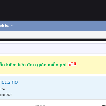
nh bạ
n kiếm tiền đơn giản miễn phí
ncasino
2024
g tư 2024
Lượt thích
VN