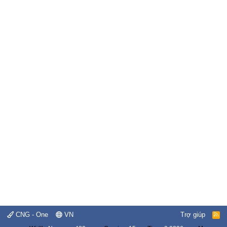
CNG - One
VN
Trợ giúp
R
S