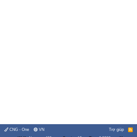
CNG - One
VN
Trợ giúp
R
S