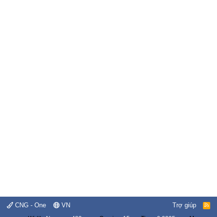
CNG - One
VN
Trợ giúp
R
S