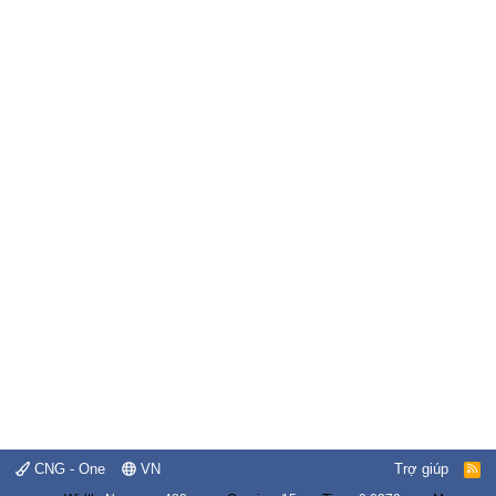
CNG - One
VN
Trợ giúp
R
S