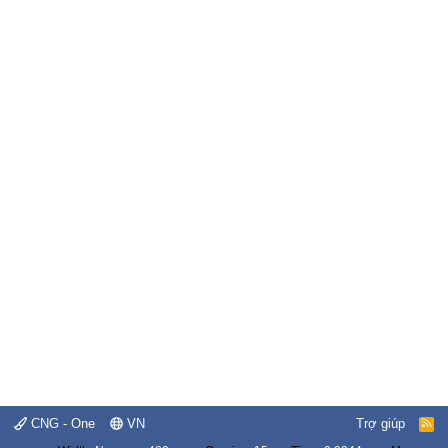
CNG - One
VN
Trợ giúp
R
S