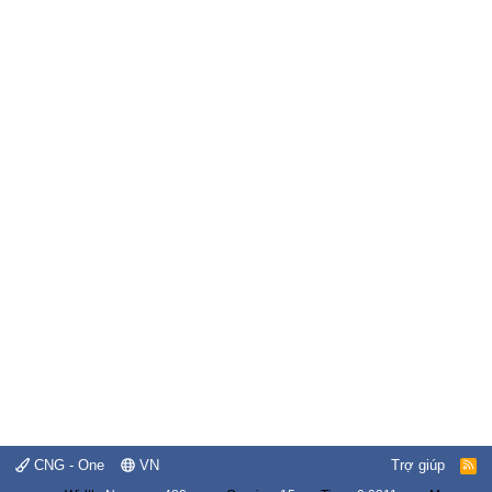
CNG - One
VN
Trợ giúp
R
S