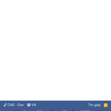
CNG - One
VN
Trợ giúp
R
S